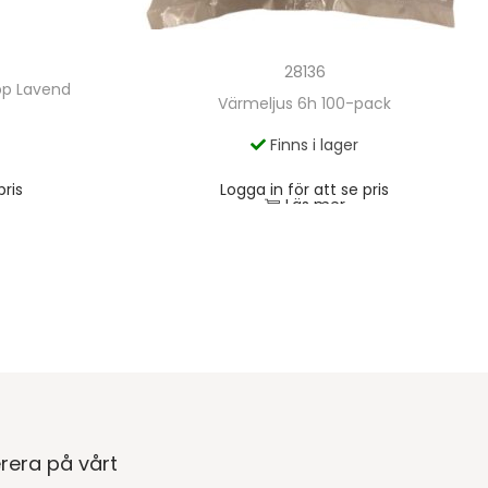
28136
opp Lavend
Värmeljus 6h 100-pack
Finns i lager
pris
Logga in för att se pris
Läs mer
rera på vårt