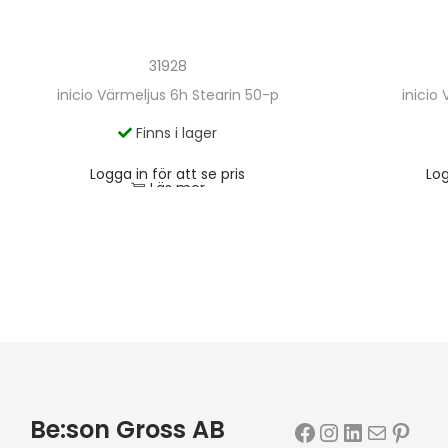
31928
inicio Värmeljus 6h Stearin 50-p
inicio
Finns i lager
Logga in för att se pris
Log
Läs mer
Be:son Gross AB