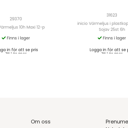
31623
29370
inicio Värmeljus i plastk
 Värmeljus 10h Maxi 12-p
Sojav 25st 6h
Finns i lager
Finns i lager
ga in för att se pris
Logga in för att se 
Läs mer
Läs mer
Om oss
Prenume