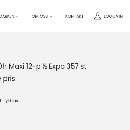
MÄRKEN
OM OSS
KONTAKT
LOGGA IN
0h Maxi 12-p ½ Expo 357 st
 pris
 Lyktljus