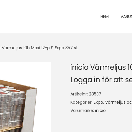
HEM
VARU
o Värmeljus 10h Maxi 12-p ½ Expo 357 st
inicio Värmeljus 1
Logga in för att se
Artikelnr:
28537
Kategorier:
Expo
,
Värmeljus och
Varumärke:
inicio