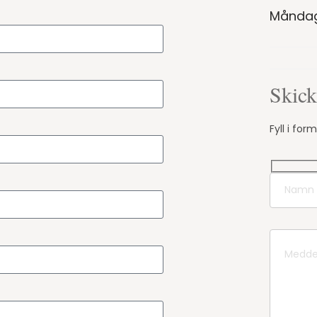
Måndag 
Skick
Fyll i fo