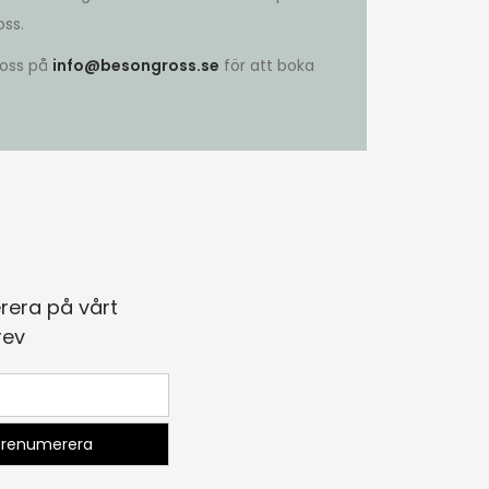
ss.
 oss på
info@besongross.se
för att boka
rera på vårt
rev