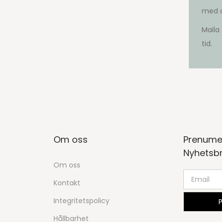
med o
Maila
tid.
Om oss
Prenume
Nyhetsb
Om oss
Kontakt
Integritetspolicy
Hållbarhet