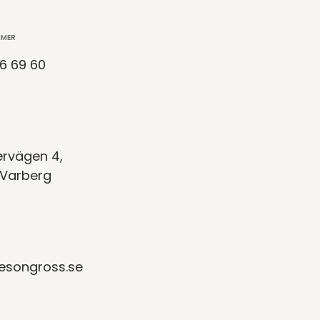
MMER
6 69 60
vägen 4,
 Varberg
esongross.se