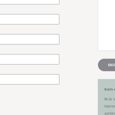
Kom o
Ni är
Hamme
sorti