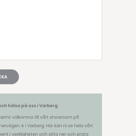
ch hälsa på oss i Varberg
 varmt välkomna till vårt showroom på
rvägen 4 i Varberg. Här kan ni se hela vårt
ment i verkligheten och sitta ner och prata