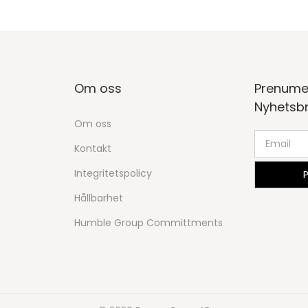
Om oss
Prenume
Nyhetsb
Om oss
Kontakt
Integritetspolicy
Hållbarhet
Humble Group Committments