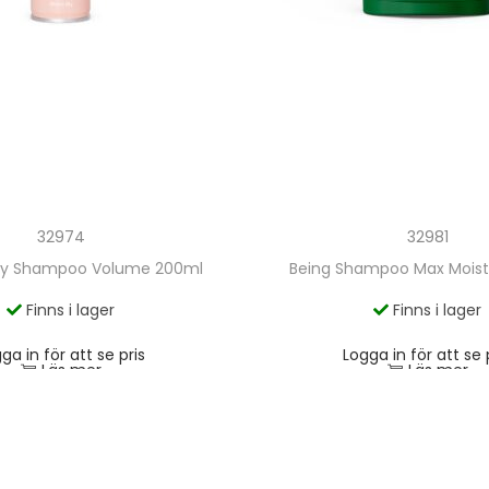
32974
32981
ry Shampoo Volume 200ml
Being Shampoo Max Moist
Finns i lager
Finns i lager
ga in för att se pris
Logga in för att se 
Läs mer
Läs mer