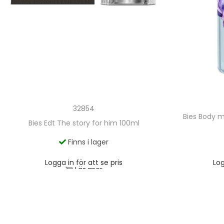
32854
Bies Body m
Bies Edt The story for him 100ml
Finns i lager
Logga in för att se pris
Log
Läs mer