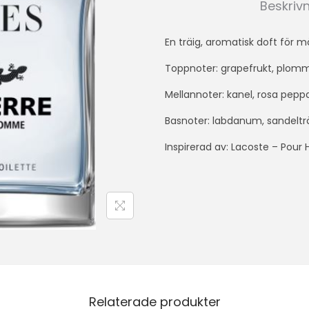
Beskriv
En träig, aromatisk doft för 
Toppnoter: grapefrukt, plom
Mellannoter: kanel, rosa pe
Basnoter: labdanum, sandelträ
Inspirerad av: Lacoste – Pou
Relaterade produkter