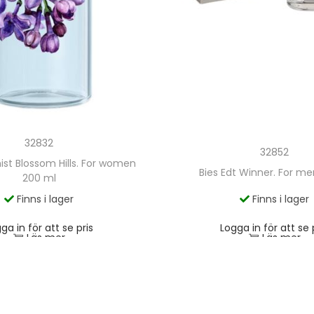
32832
32852
ist Blossom Hills. For women
Bies Edt Winner. For m
200 ml
Finns i lager
Finns i lager
ga in för att se pris
Logga in för att se 
Läs mer
Läs mer