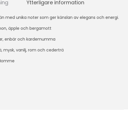
ning
Ytterligare information
män med unika noter som ger känslan av elegans och energi.
mon, äpple och bergamott
ppar, enbär och kardemumma
, mysk, vanilj, rom och cederträ
r Homme