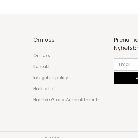
Om oss
Prenume
Nyhetsb
Om oss
Kontakt
Integritetspolicy
Hållbarhet
Humble Group Committments