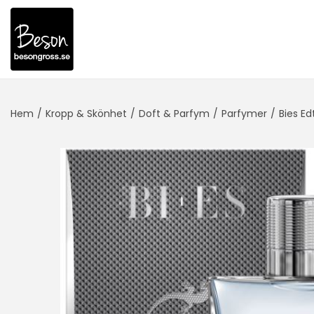
Hem
/
Kropp & Skönhet
/
Doft & Parfym
/
Parfymer
/
Bies Ed