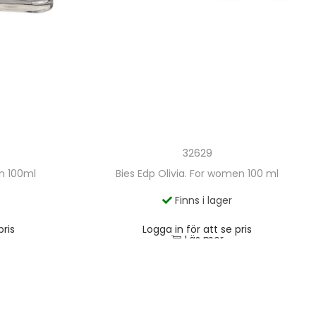
32629
en 100ml
Bies Edp Olivia. For women 100 ml
Finns i lager
pris
Logga in för att se pris
Läs mer