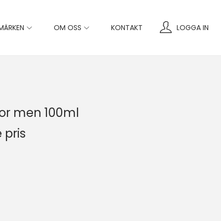
MÄRKEN
OM OSS
KONTAKT
LOGGA IN
 For men 100ml
 pris