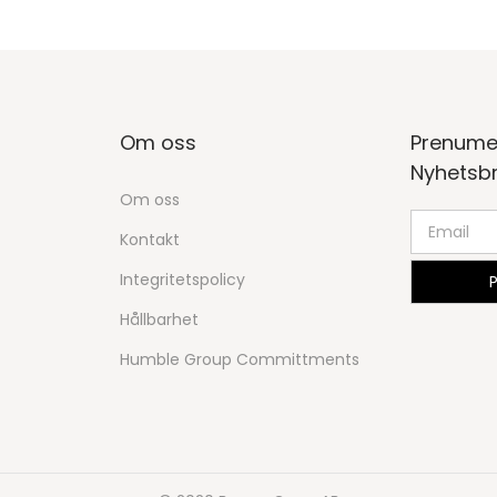
Om oss
Prenume
Nyhetsb
Om oss
Kontakt
Integritetspolicy
Hållbarhet
Humble Group Committments