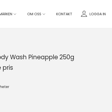
MÄRKEN
OM OSS
KONTAKT
LOGGA IN
ody Wash Pineapple 250g
 pris
heter