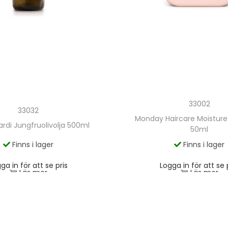
33002
33032
Monday Haircare Moistur
rdi Jungfruolivolja 500ml
50ml
Finns i lager
Finns i lager
ga in för att se pris
Logga in för att se 
Läs mer
Läs mer