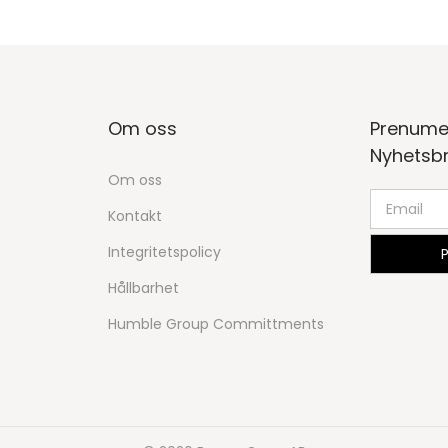
Om oss
Prenume
Nyhetsb
Om oss
Kontakt
Integritetspolicy
Hållbarhet
Humble Group Committments