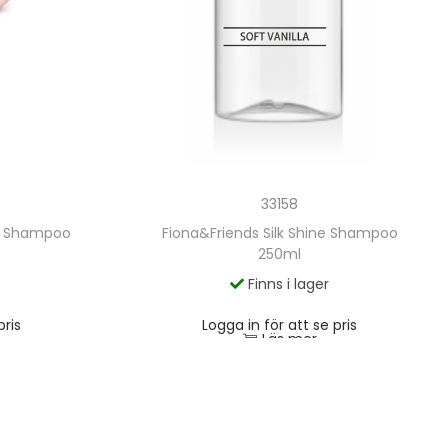
33158
e Shampoo
Fiona&Friends Silk Shine Shampoo
250ml
Finns i lager
pris
Logga in för att se pris
Läs mer