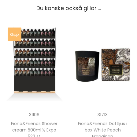
Du kanske också gillar …
Klipp!
31713
31106
Fiona&Friends Doftljus i
Fiona&Friends Shower
box White Peach
cream 500ml ½ Expo
Frangipan
522 st