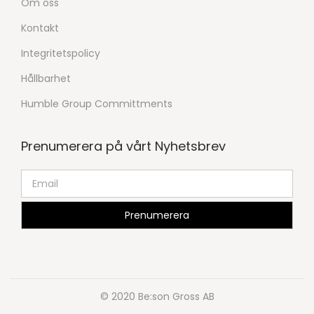
Om oss
Kontakt
Integritetspolicy
Hållbarhet
Humble Group Committments
Prenumerera på vårt Nyhetsbrev
© 2020 Be:son Gross AB