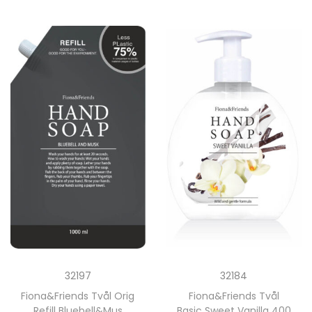
32184
32197
Fiona&Friends Tvål
Fiona&Friends Tvål Orig
Basic Sweet Vanilla 400
Refill Bluebell&Mus