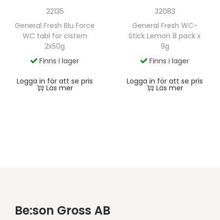
22135
32083
General Fresh Blu Force
General Fresh WC-
WC tabl for cistern
Stick Lemon 8 pack x
2x50g
9g
Finns i lager
Finns i lager
Logga in för att se pris
Logga in för att se pris
Läs mer
Läs mer
Be:son Gross AB