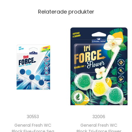
Relaterade produkter
30553
32006
General Fresh WC
General Fresh WC
Block Five-Force Sea
Block Tri-Force Flower