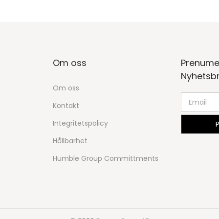
Om oss
Prenume
Nyhetsb
Om oss
Kontakt
Integritetspolicy
Hållbarhet
Humble Group Committments