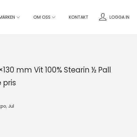
MÄRKEN
OM OSS
KONTAKT
LOGGA IN
7×130 mm Vit 100% Stearin ½ Pall
 pris
xpo
,
Jul