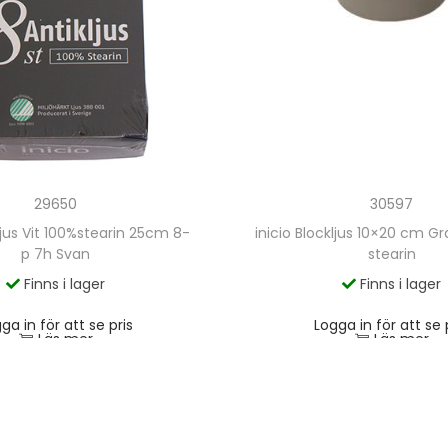
29650
30597
kljus Vit 100%stearin 25cm 8-
inicio Blockljus 10×20 cm Gr
p 7h Svan
stearin
Finns i lager
Finns i lager
ga in för att se pris
Logga in för att se 
Läs mer
Läs mer