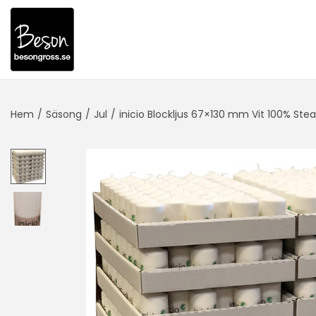
Hem
/
Säsong
/
Jul
/
inicio Blockljus 67×130 mm Vit 100% Stear