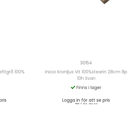
30154
afitgrå 100%
inicio Kronljus Vit 100%stearin 28cm 8p
10h Svan
Finns i lager
pris
Logga in för att se pris
Läs mer