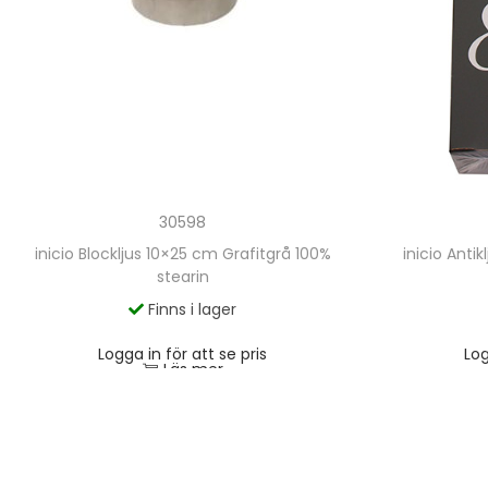
30598
inicio Blockljus 10×25 cm Grafitgrå 100%
inicio Anti
stearin
Finns i lager
Logga in för att se pris
Log
Läs mer