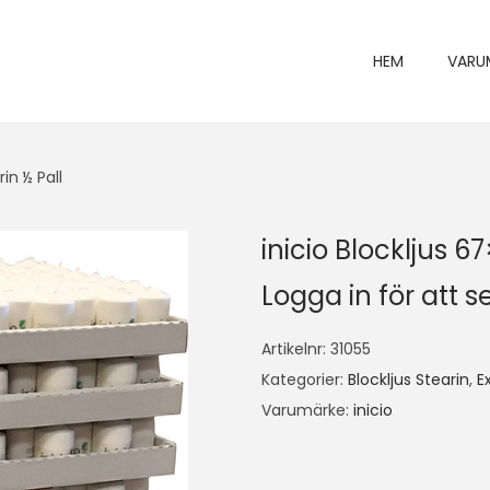
HEM
VARU
in ½ Pall
inicio Blockljus 6
Logga in för att se
Artikelnr:
31055
Kategorier:
Blockljus Stearin
,
E
Varumärke:
inicio