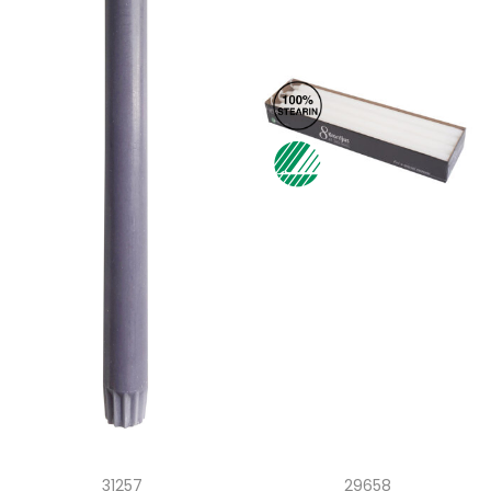
29658
31257