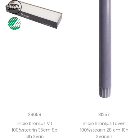
29658
31257
inicio Kronljus Vit
inicio Kronljus Laven
100%stearin 35cm 8p
100%stearin 28 cm 10h
13h Svan
Svanen