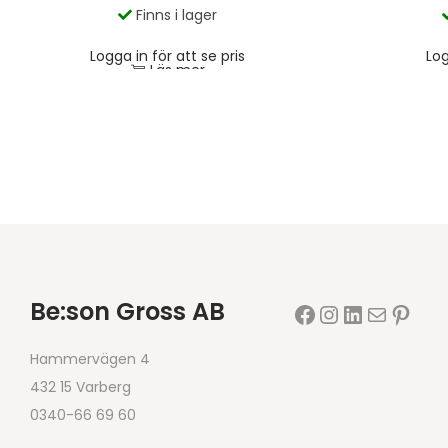
Finns i lager
Logga in för att se pris
Log
Läs mer
Be:son Gross AB
Hammervägen 4
432 15 Varberg
0340-66 69 60