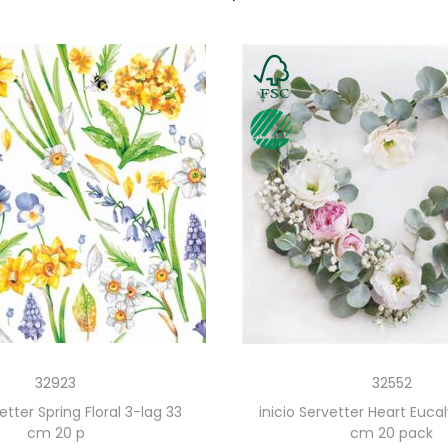
32923
32552
vetter Spring Floral 3-lag 33
inicio Servetter Heart Euca
cm 20 p
cm 20 pack