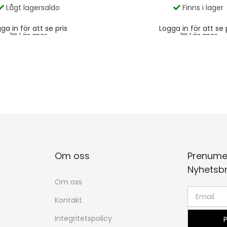
Lågt lagersaldo
Finns i lager
ga in för att se pris
Logga in för att se 
Läs mer
Läs mer
Om oss
Prenume
Nyhetsb
Om oss
Kontakt
Integritetspolicy