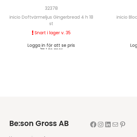
32378
inicio Doftvärmeljus Gingerbread 4 h 18
inicio Bl
st
Snart i lager v. 35
Logga in för att se pris
Log
Läs mer
Be:son Gross AB