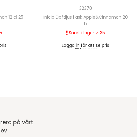
32370
ch 12 cl 25
inicio Doftljus i ask Apple&Cinnamon 20
h
35
Snart i lager v. 35
pris
Logga in för att se pris
Läs mer
rera på vårt
rev