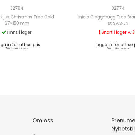
32784
32774
ockljus Christmas Tree Gold
inicio Glöggmugg Tree Bran
67×150 mm
st SVANEN
Finns i lager
Snart i lager v. 
ga in för att se pris
Logga in för att se 
Läs mer
Läs mer
Om oss
Prenume
Nyhetsb