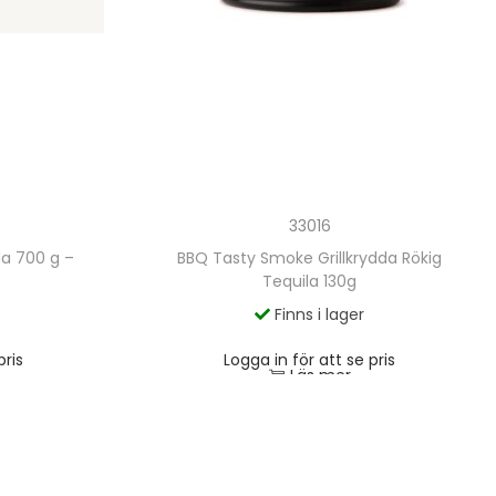
33016
da 700 g –
BBQ Tasty Smoke Grillkrydda Rökig
Tequila 130g
Finns i lager
pris
Logga in för att se pris
Läs mer