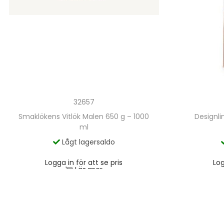
32657
Smaklökens Vitlök Malen 650 g – 1000
Designl
ml
Lågt lagersaldo
Logga in för att se pris
Log
Läs mer