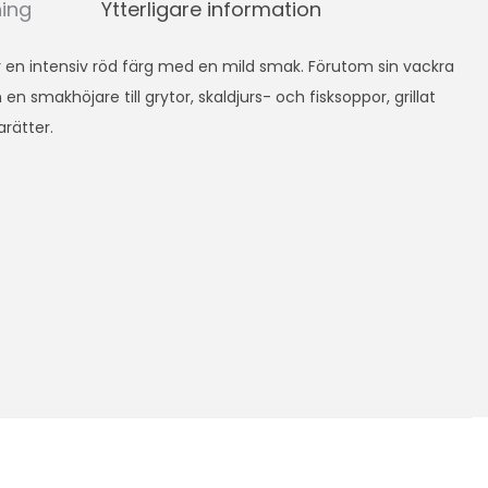
ning
Ytterligare information
 en intensiv röd färg med en mild smak. Förutom sin vackra
n smakhöjare till grytor, skaldjurs- och fisksoppor, grillat
arätter.