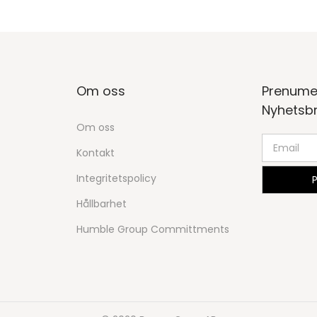
Om oss
Prenume
Nyhetsb
Om oss
Kontakt
Integritetspolicy
Hållbarhet
Humble Group Committments