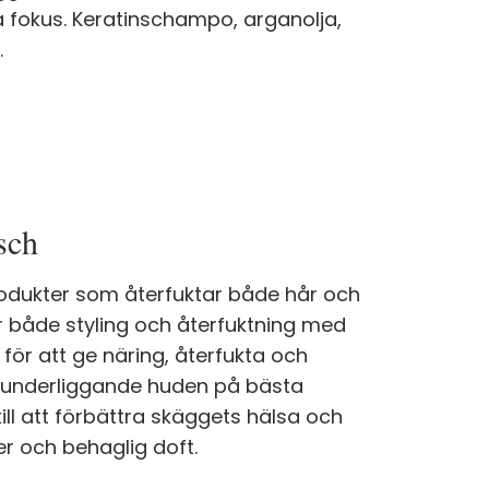
a fokus. Keratinschampo, arganolja,
.
sch
dukter som återfuktar både hår och
ör både styling och återfuktning med
för att ge näring, återfukta och
 underliggande huden på bästa
till att förbättra skäggets hälsa och
ter och behaglig doft.