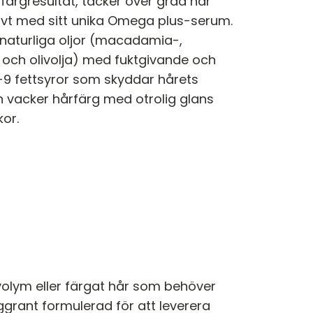
 färgresultat, täcker över gråa hår
ivt med sitt unika Omega plus-serum.
 naturliga oljor (macadamia-,
 och olivolja) med fuktgivande och
9 fettsyror som skyddar hårets
en vacker hårfärg med otrolig glans
or.
 volym eller färgat hår som behöver
grant formulerad för att leverera