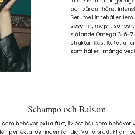
intensivt och långvarigt
och vårdar håret intens
Serumet innehåller fem
sesam-, majs-, solros-,
slätande Omega 3-6-7-
struktur. Resultatet är 
som håller i många veck
Schampo och Balsam
år som behöver extra fukt, livlöst hår som behöver
perfekta lösningen för dig. Varje produkt är nog