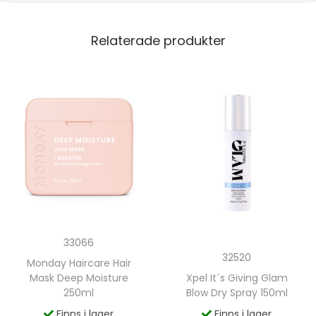
Relaterade produkter
33066
32520
Monday Haircare Hair
Xpel It´s Giving Glam
Mask Deep Moisture
Blow Dry Spray 150ml
250ml
Finns i lager
Finns i lager