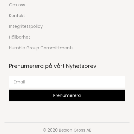
Om oss
Kontakt
Integritetspolicy
Hållbarhet
Humble Group Committments
Prenumerera på vårt Nyhetsbrev
© 2020 Be:son Gross AB