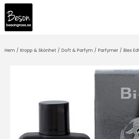
Hem
/
Kropp & Skönhet
/
Doft & Parfym
/
Parfymer
/
Bies Ed