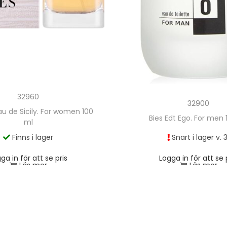
32960
32900
au de Sicily. For women 100
Bies Edt Ego. For men 
ml
Finns i lager
Snart i lager v. 3
ga in för att se pris
Logga in för att se 
Läs mer
Läs mer