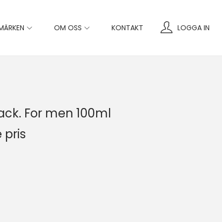
MÄRKEN
OM OSS
KONTAKT
LOGGA IN
lack. For men 100ml
 pris