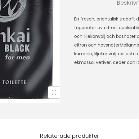
Beskriv
En fräsch, orientalisk trädoft 
toppnoter av citron, apelsinb
och liljekonvalj och basnoter
citron och havsnoterMellannote
kummin, liljekonvalj, ros och 
ekmossa, vetiver, ceder och l
Relaterade produkter