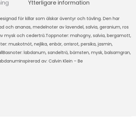
ning
Ytterligare information
designad för killar som älskar äventyr och tävling. Den har
lad och ananas, medelnoter av lavendel, salvia, geranium, ros
 av mysk och cederträ.Toppnoter: mahogny, salvia, bergamott,
r: muskotnöt, nejlika, enbär, orrisrot, persika, jasmin,
tallBasnoter: labdanum, sandelträ, bärnsten, mysk, balsamgran,
abdanumInspirerad av: Calvin Klein – Be