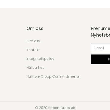
Om oss
Prenume
Nyhetsb
Om oss
Kontakt
Integritetspolicy
Hållbarhet
Humble Group Committments
© 2020 Be:son Gross AB