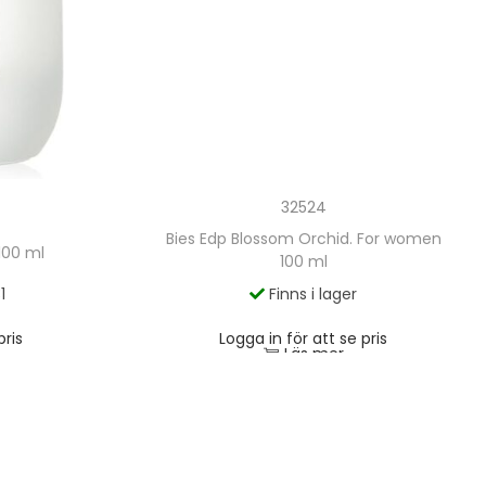
32524
Bies Edp Blossom Orchid. For women
100 ml
100 ml
1
Finns i lager
pris
Logga in för att se pris
Läs mer