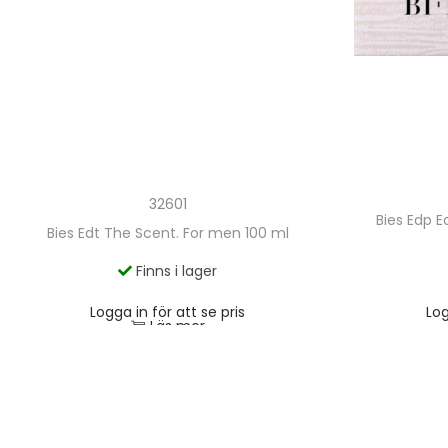
32601
Bies Edp E
Bies Edt The Scent. For men 100 ml
Finns i lager
Logga in för att se pris
Log
Läs mer