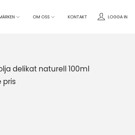
MÄRKEN
OM OSS
KONTAKT
LOGGA IN
lja delikat naturell 100ml
 pris