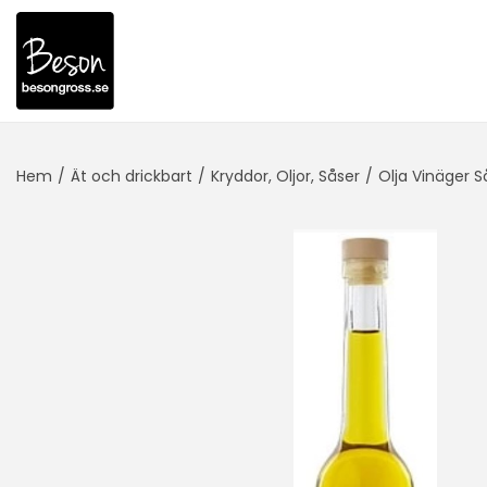
Hem
/
Ät och drickbart
/
Kryddor, Oljor, Såser
/
Olja Vinäger S