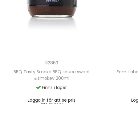
32863
BBQ Tasty Smoke BBQ sauce sweet
Fam. Labar
&smokey 200ml
Finns i lager
Logga in för att se pris
Log
Läs mer