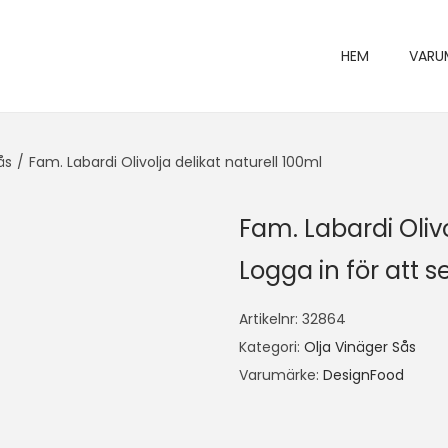
HEM
VARU
ås
/
Fam. Labardi Olivolja delikat naturell 100ml
Fam. Labardi Olivo
Logga in för att se
Artikelnr:
32864
Kategori:
Olja Vinäger Sås
Varumärke:
DesignFood