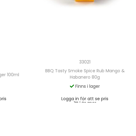
33021
BBQ Tasty Smoke Spice Rub Mango &
ger 100ml
Habanero 80g
Finns i lager
pris
Logga in för att se pris
Läs mer