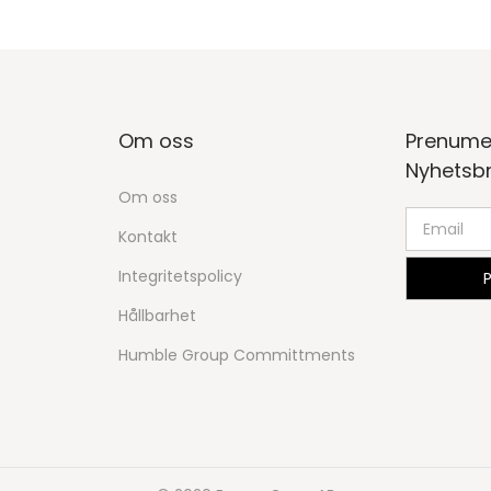
Om oss
Prenume
Nyhetsb
Om oss
Kontakt
Integritetspolicy
Hållbarhet
Humble Group Committments