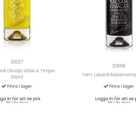
33027
32868
di Olivolja Vitlök & Timjan
Fam. Labardi Balsamvinä
100ml
Finns i lager
Finns i lager
ga in för att se pris
Logga in för att se 
Läs mer
Läs mer