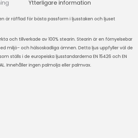
ning
Ytterligare information
oten är räfflad för bästa passform i ljusstaken och ljuset
rkta och tillverkade av 100% stearin. Stearin är en förnyelsebar
 miljö- och hälsoskadliga ämnen. Detta ljus uppfyller väl de
som ställs i de europeiska ljusstandarderna EN 15426 och EN
AL. Innehåller ingen palmolja eller palmvax.