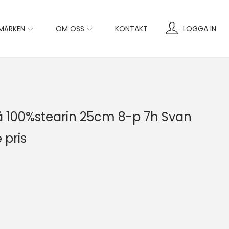
MÄRKEN
OM OSS
KONTAKT
LOGGA IN
Grå 100%stearin 25cm 8-p 7h Svan
 pris