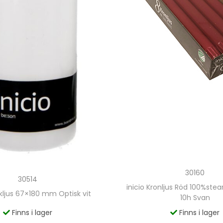
30160
30514
inicio Kronljus Röd 100%ste
ckljus 67×180 mm Optisk vit
10h Svan
Finns i lager
Finns i lager