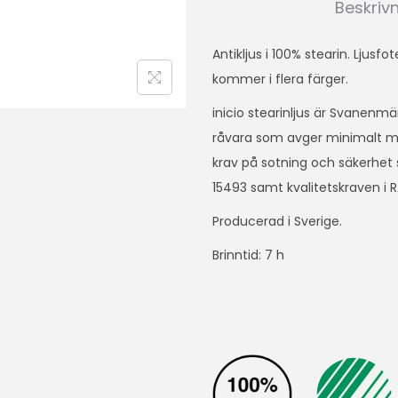
Beskriv
Antikljus i 100% stearin. Ljusf
kommer i flera färger.
inicio stearinljus är Svanenmä
råvara som avger minimalt med
krav på sotning och säkerhet 
15493 samt kvalitetskraven i R
Producerad i Sverige.
Brinntid: 7 h