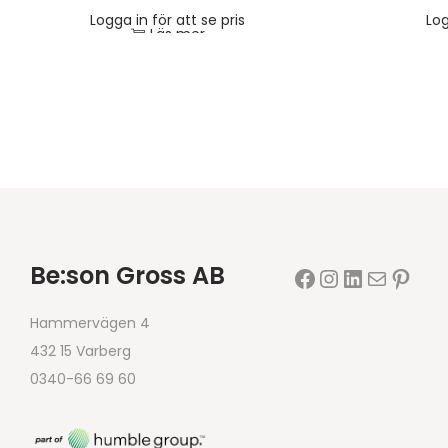
Logga in för att se pris
Log
Läs mer
Be:son Gross AB
Hammervägen 4
432 15 Varberg
0340-66 69 60