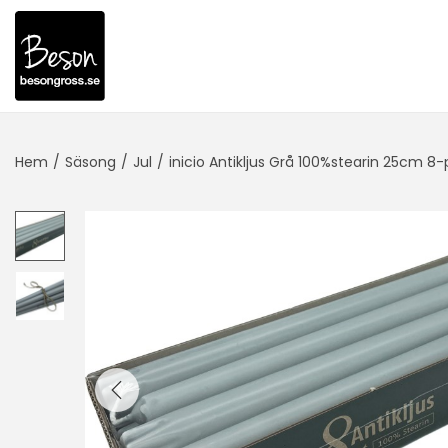
Hem
/
Säsong
/
Jul
/
inicio Antikljus Grå 100%stearin 25cm 8