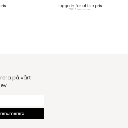
pris
Logga in för att se pris
Läs mer
rera på vårt
rev