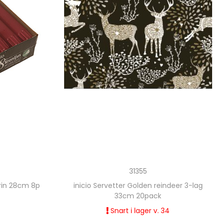
31355
arin 28cm 8p
inicio Servetter Golden reindeer 3-lag
33cm 20pack
Snart i lager v. 34