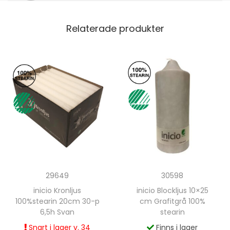
Relaterade produkter
29649
30598
inicio Kronljus
inicio Blockljus 10×25
100%stearin 20cm 30-p
cm Grafitgrå 100%
6,5h Svan
stearin
Snart i lager v. 34
Finns i lager