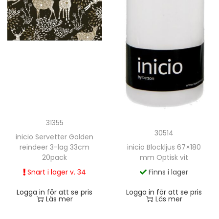
31355
30514
inicio Servetter Golden
reindeer 3-lag 33cm
inicio Blockljus 67×180
20pack
mm Optisk vit
Snart i lager v. 34
Finns i lager
Logga in för att se pris
Logga in för att se pris
Läs mer
Läs mer