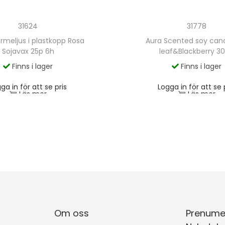
31624
31778
ärmeljus i plastkopp Rosa
Aura Scented soy can
Sojavax 25p 6h
leaf&Blackberry 3
Finns i lager
Finns i lager
ga in för att se pris
Logga in för att se 
Läs mer
Läs mer
Om oss
Prenume