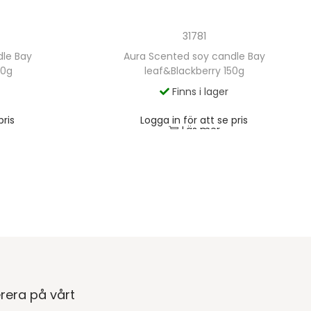
31781
dle Bay
Aura Scented soy candle Bay
00g
leaf&Blackberry 150g
Finns i lager
pris
Logga in för att se pris
Läs mer
rera på vårt