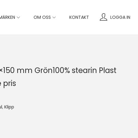
MÄRKEN
OM OSS
KONTAKT
LOGGA IN
67×150 mm Grön100% stearin Plast
 pris
ul
,
Klipp