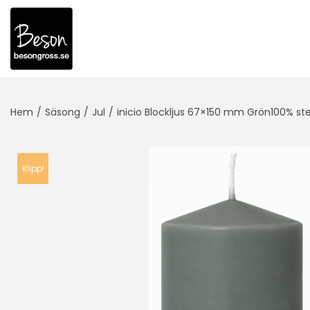
Hem
/
Säsong
/
Jul
/
inicio Blockljus 67×150 mm Grön100% ste
Klipp!