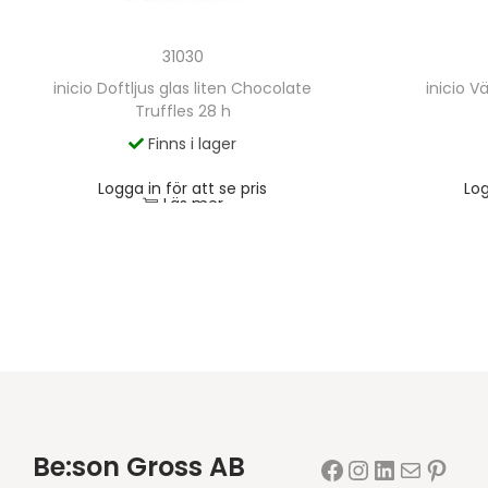
31030
inicio Doftljus glas liten Chocolate
inicio V
Truffles 28 h
Finns i lager
Logga in för att se pris
Log
Läs mer
Be:son Gross AB