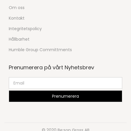
Om oss
Kontakt
Integritetspolicy
Hållbarhet
Humble Group Committments
Prenumerera på vårt Nyhetsbrev
© 2020 Be:son Gross AB