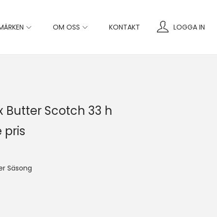
MÄRKEN
OM OSS
KONTAKT
LOGGA IN
box Butter Scotch 33 h
 pris
er Säsong