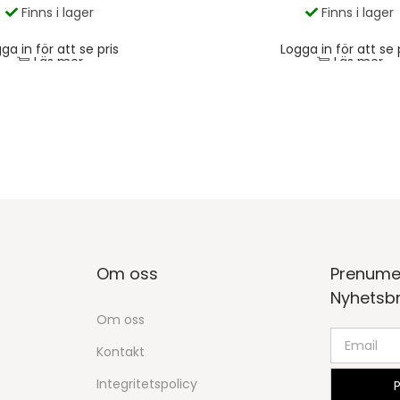
Finns i lager
Finns i lager
ga in för att se pris
Logga in för att se 
Läs mer
Läs mer
Om oss
Prenume
Nyhetsb
Om oss
Kontakt
Integritetspolicy