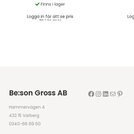
Finns i lager
Logga in för att se pris
Log
Läs mer
Be:son Gross AB
Hammervägen 4
432 15 Varberg
0340-66 69 60