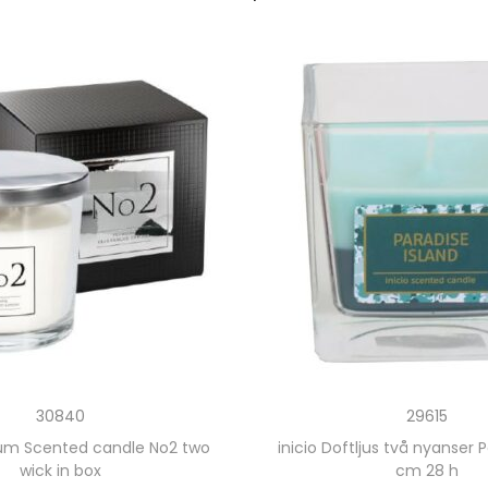
30840
29615
um Scented candle No2 two
inicio Doftljus två nyanser 
wick in box
cm 28 h