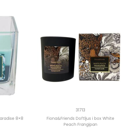
31713
Paradise 8×8
Fiona&Friends Doftljus i box White
Peach Frangipan