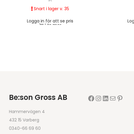
Snart i lager v. 35
Logga in för att se pris
Log
Läs mer
Be:son Gross AB
Hammervägen 4
432 15 Varberg
0340-66 69 60