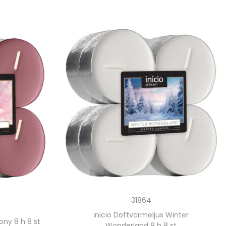
31864
inicio Doftvärmeljus Winter
ony 8 h 8 st
Wonderland 8 h 8 st