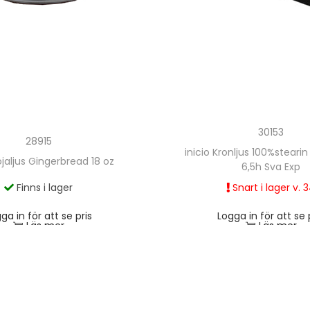
30153
28915
inicio Kronljus 100%steari
ojaljus Gingerbread 18 oz
6,5h Sva Exp
Finns i lager
Snart i lager v. 
ga in för att se pris
Logga in för att se 
Läs mer
Läs mer