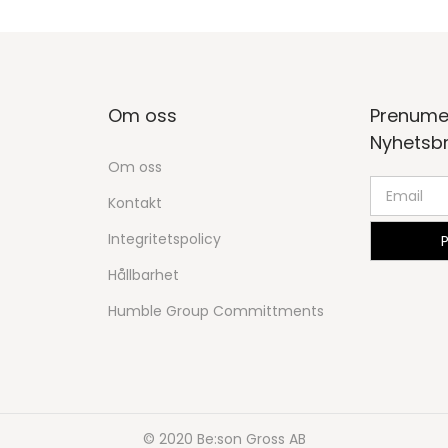
Om oss
Prenume
Nyhetsb
Om oss
Kontakt
Integritetspolicy
Hållbarhet
Humble Group Committments
© 2020 Be:son Gross AB