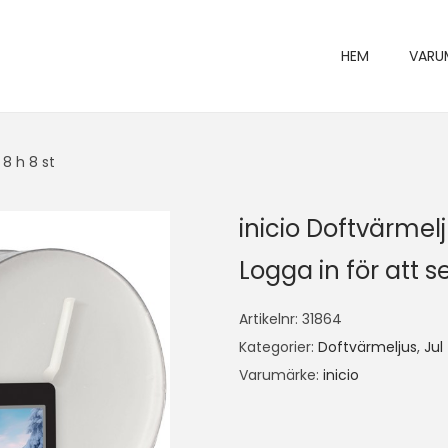
HEM
VARU
8 h 8 st
inicio Doftvärmel
Logga in för att se
Artikelnr:
31864
Kategorier:
Doftvärmeljus
,
Jul
Varumärke:
inicio