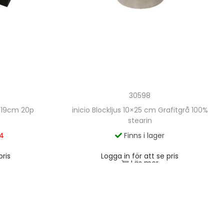
30598
n 19cm 20p
inicio Blockljus 10×25 cm Grafitgrå 100%
stearin
34
Finns i lager
pris
Logga in för att se pris
Läs mer