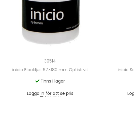
30514
inicio Blockljus 67×180 mm Optisk vit
inicio S
Finns i lager
Logga in för att se pris
Log
Läs mer