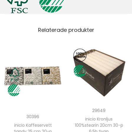
Relaterade produkter
29649
30396
inicio Kronljus
inicio Kaffeservett
100%stearin 20cm 30-p
Sandy 25 cm 20-p
6,5h Svan