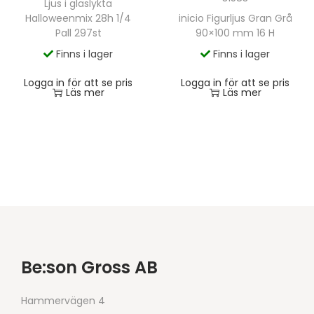
Ljus i glaslykta
Halloweenmix 28h 1/4
inicio Figurljus Gran Grå
Pall 297st
90×100 mm 16 H
Finns i lager
Finns i lager
Logga in för att se pris
Logga in för att se pris
Läs mer
Läs mer
Be:son Gross AB
Hammervägen 4