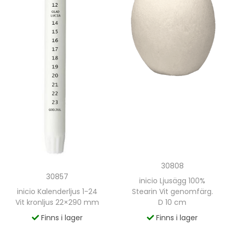
30808
30857
inicio Ljusägg 100%
inicio Kalenderljus 1-24
Stearin Vit genomfärg.
Vit kronljus 22×290 mm
D 10 cm
Finns i lager
Finns i lager