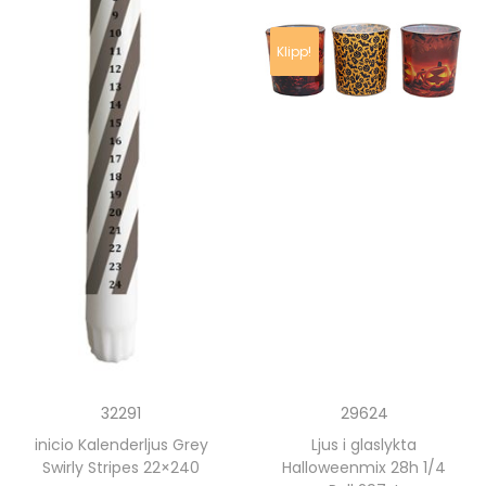
Klipp!
29624
32291
Ljus i glaslykta
inicio Kalenderljus Grey
Halloweenmix 28h 1/4
Swirly Stripes 22×240