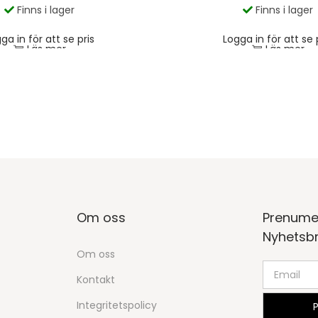
Finns i lager
Finns i lager
ga in för att se pris
Logga in för att se 
Läs mer
Läs mer
Om oss
Prenume
Nyhetsb
Om oss
Kontakt
Integritetspolicy