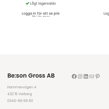
Lågt lagersaldo
Logga in för att se pris
Log
Läs mer
Be:son Gross AB
Hammervägen 4
432 15 Varberg
0340-66 69 60