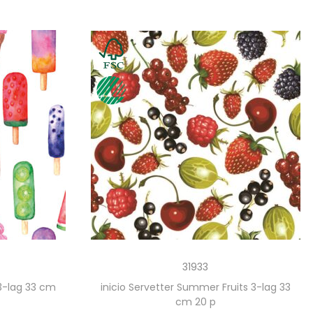
31933
 3-lag 33 cm
inicio Servetter Summer Fruits 3-lag 33
cm 20 p