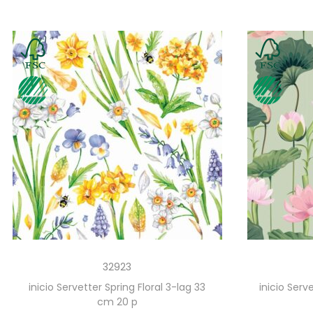
32923
inicio Servetter Spring Floral 3-lag 33
inicio Serv
cm 20 p