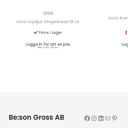
28915
inicio Kr
inicio Sojaljus Gingerbread 18 oz
Finns i lager
Logga in för att se pris
Log
Läs mer
Be:son Gross AB