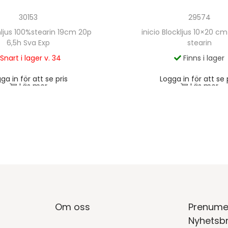
30153
29574
onljus 100%stearin 19cm 20p
inicio Blockljus 10×20 cm
6,5h Sva Exp
stearin
Snart i lager v. 34
Finns i lager
ga in för att se pris
Logga in för att se 
Läs mer
Läs mer
Om oss
Prenume
Nyhetsb