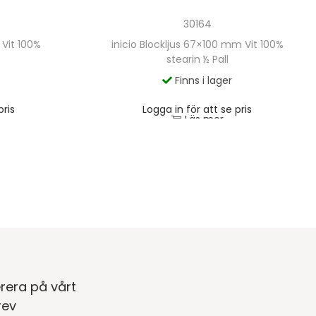
30164
 Vit 100%
inicio Blockljus 67×100 mm Vit 100%
stearin ½ Pall
Finns i lager
pris
Logga in för att se pris
Läs mer
rera på vårt
rev