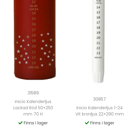
31589
30857
inicio Kalenderljus
Lackad Röd 50×250
inicio Kalenderljus 1-24
mm 70 H
Vit kronljus 22×290 mm
Finns i lager
Finns i lager